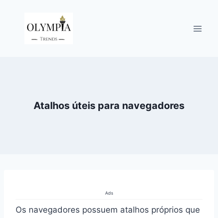
Pular
para
o
Conteúdo
Atalhos úteis para navegadores
Ads
Os navegadores possuem atalhos próprios que