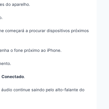
ões do aparelho.
o.
one começará a procurar dispositivos próximos
enha o fone próximo ao iPhone.
mento.
o
Conectado
.
áudio continue saindo pelo alto-falante do