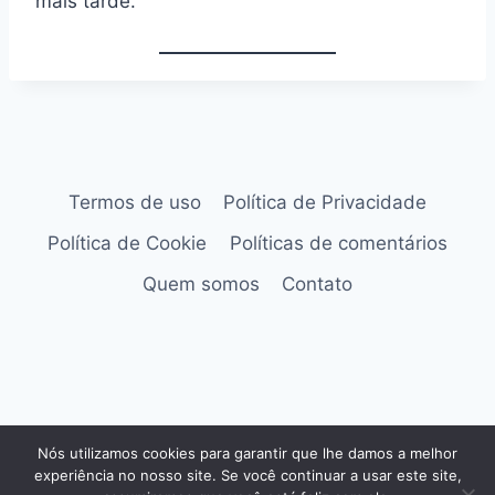
mais tarde.
Termos de uso
Política de Privacidade
Política de Cookie
Políticas de comentários
Quem somos
Contato
© 2026 as melhores tendências de
Nós utilizamos cookies para garantir que lhe damos a melhor
entretenimento, tecnologia e aplicativos do
experiência no nosso site. Se você continuar a usar este site,