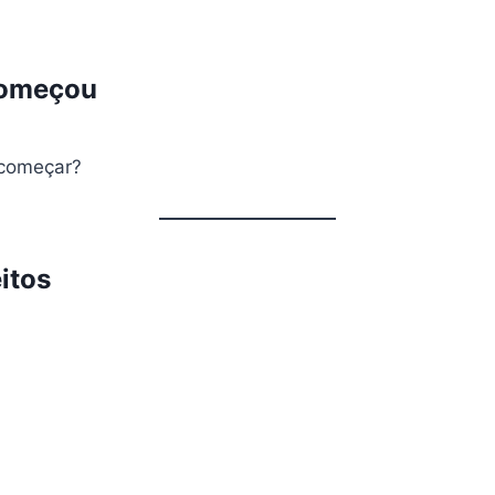
começou
 começar?
itos