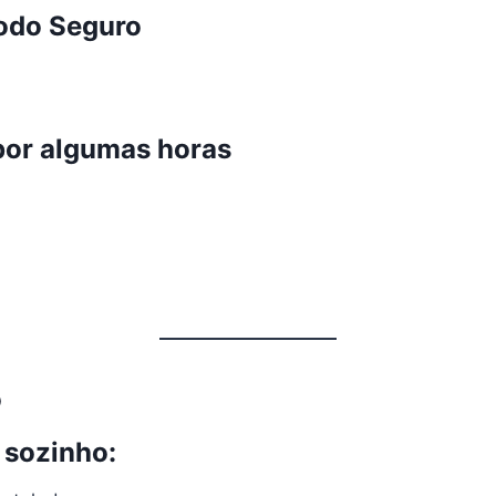
Modo Seguro
por algumas horas
o
r sozinho
: