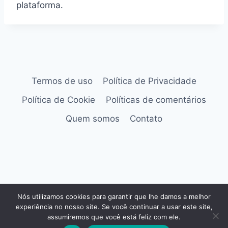
plataforma.
Termos de uso
Política de Privacidade
Política de Cookie
Políticas de comentários
Quem somos
Contato
© 2026 as melhores tendências de
Nós utilizamos cookies para garantir que lhe damos a melhor
entretenimento, tecnologia e aplicativos do
experiência no nosso site. Se você continuar a usar este site,
mundo.
assumiremos que você está feliz com ele.