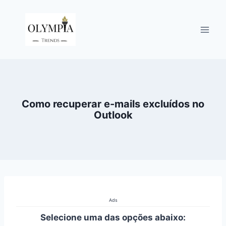
Pular
para
o
Conteúdo
Como recuperar e-mails excluídos no
Outlook
Ads
Selecione uma das opções abaixo: