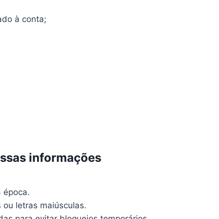
ado à conta;
essas informações
 época.
 ou letras maiúsculas.
das para evitar bloqueios temporários.