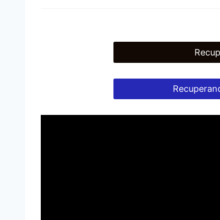
Recup
Recuperand