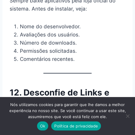
Sempre baixe aplicativos pela loja oficial do
sistema. Antes de instalar, veja:
Nome do desenvolvedor.
Avaliações dos usuários.
Número de downloads.
Permissões solicitadas.
Comentários recentes.
12. Desconfie de Links e
Mensagens Suspeitas
Nós utilizamos cookies para garantir que lhe damos a melhor
experiência no nosso site. Se você continuar a usar este site,
assumiremos que você está feliz com ele.
Muitos ataques começam com um simples
Ok
Política de privacidade
clique.