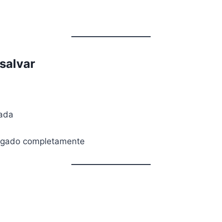
 salvar
jada
rregado completamente