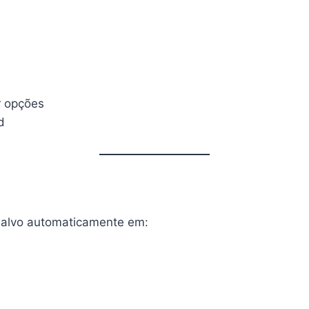
r opções
d
salvo automaticamente em: