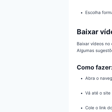
Escolha form
Baixar ví
Baixar vídeos no c
Algumas sugest
Como fazer
Abra o naveg
Vá até o sit
Cole o link 