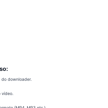
so:
e do downloader.
o vídeo.
formato (MP4, MP3 etc.).