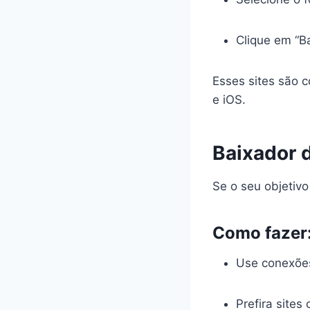
Clique em “Ba
Esses sites são c
e iOS.
Baixador 
Se o seu objetiv
Como fazer
Use conexões
Prefira site