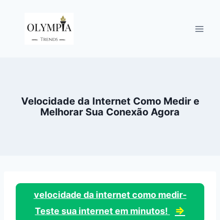
Pular
para
o
Conteúdo
Velocidade da Internet Como Medir e
Melhorar Sua Conexão Agora
velocidade da internet como medir-
⇒
Teste sua internet em minutos!