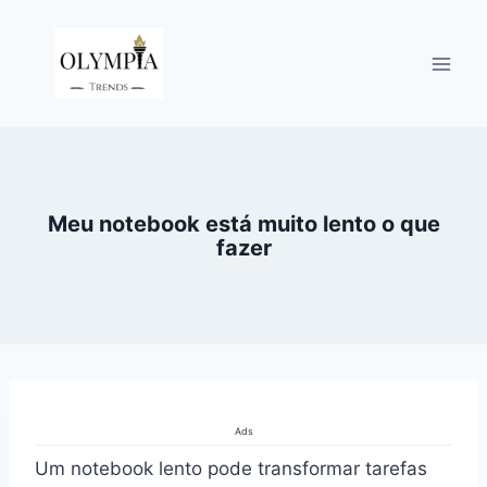
Pular
para
o
Conteúdo
Meu notebook está muito lento o que
fazer
Ads
Um notebook lento pode transformar tarefas