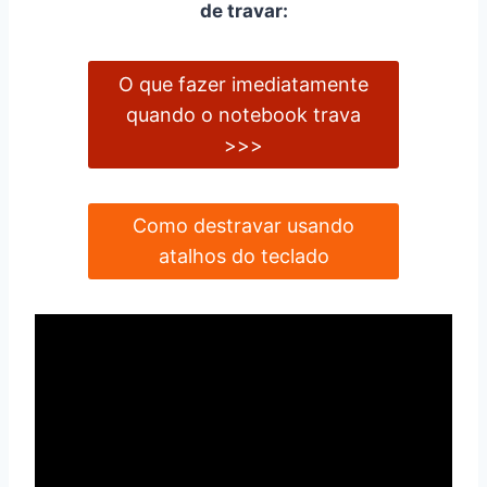
de travar:
O que fazer imediatamente
quando o notebook trava
>>>
Como destravar usando
atalhos do teclado