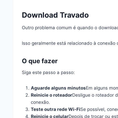
Download Travado
Outro problema comum é quando o download
Isso geralmente está relacionado à conexão d
O que fazer
Siga este passo a passo:
Aguarde alguns minutos
Em alguns mom
Reinicie o roteador
Desligue o roteador 
conexão.
Teste outra rede Wi-Fi
Se possível, conec
Reinicie o celular
Depois de trocar ou est