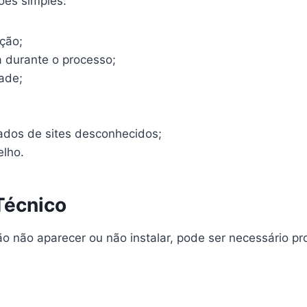
ões simples:
ação;
 durante o processo;
ade;
xados de sites desconhecidos;
elho.
Técnico
o não aparecer ou não instalar, pode ser necessário pr