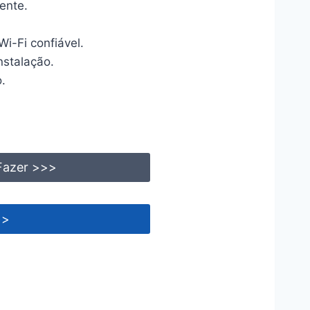
ente.
i-Fi confiável.
nstalação.
o.
 Fazer >>>
>>