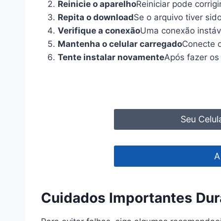
Reinicie o aparelho
Reiniciar pode corrig
Repita o download
Se o arquivo tiver si
Verifique a conexão
Uma conexão instáve
Mantenha o celular carregado
Conecte o
Tente instalar novamente
Após fazer os 
Seu Celul
A
Cuidados Importantes Dur