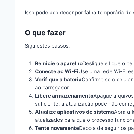
Isso pode acontecer por falha temporária do s
O que fazer
Siga estes passos:
Reinicie o aparelho
Desligue e ligue o ce
Conecte ao Wi-Fi
Use uma rede Wi-Fi es
Verifique a bateria
Confirme se o celula
ao carregador.
Libere armazenamento
Apague arquivos
suficiente, a atualização pode não começ
Atualize aplicativos do sistema
Abra a l
atualizados para que o processo funcion
Tente novamente
Depois de seguir os pa