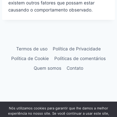
existem outros fatores que possam estar
causando o comportamento observado.
Termos de uso
Política de Privacidade
Política de Cookie
Políticas de comentários
Quem somos
Contato
© 2026 as melhores tendências de
Nós utilizamos cookies para garantir que lhe damos a melhor
entretenimento, tecnologia e aplicativos do
experiência no nosso site. Se você continuar a usar este site,